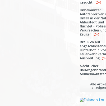
gesucht!
0
Unbekannter
Autofahrer veru
Unfall in der N
Ahlerstedt und
flüchtet - Polize
Verursacher un
Zeugen
0
Drei Pkw auf
abgeschlossen
Hinterhof in Vo
Feuerwehr verh
Ausbreitung
Nächtlicher
Bauwagenbrand
Mülheim-Altsta
Alle Artike
anzeigen