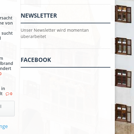
NEWSLETTER
rsacht
ähe von
Unser Newsletter wird momentan
i sucht
überarbeitet
d
em
FACEBOOK
llbrand
indert
0
 in
dt
0
l