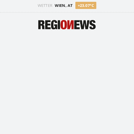
WETTER
WIEN, AT
+23.07°C