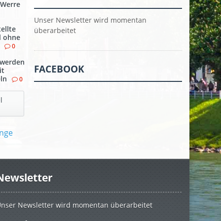
 Werre
Unser Newsletter wird momentan
ellte
überarbeitet
l ohne
0
werden
FACEBOOK
it
ln
0
l
Newsletter
nser Newsletter wird momentan überarbeitet