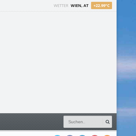
WETTER
WIEN, AT
+22.99°C