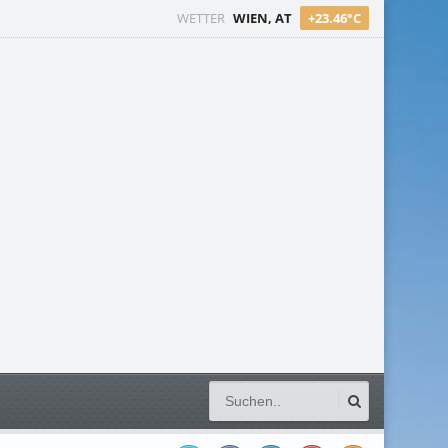
WETTER
WIEN, AT
+23.46°C