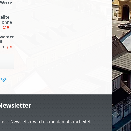
 Werre
ellte
l ohne
0
werden
it
ln
0
l
Newsletter
nser Newsletter wird momentan überarbeitet