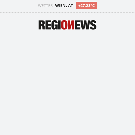
WETTER
WIEN, AT
+27.23°C