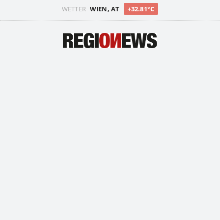
WETTER
WIEN, AT
+32.81°C